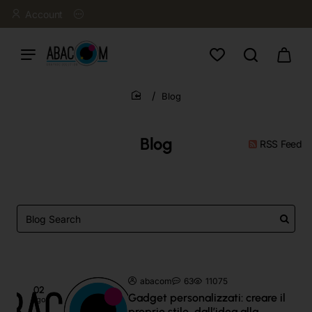
Account
Blog
home
Blog
RSS Feed
abacom
63
11075
02
Gadget personalizzati: creare il
ago
proprio stile, dall’idea alla