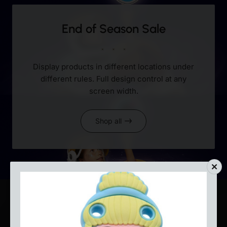
End of Season Sale
Display products in different locations under
different rules. Full design control at any
screen width.
Shop all
Restiamo in Contatto sui Social!