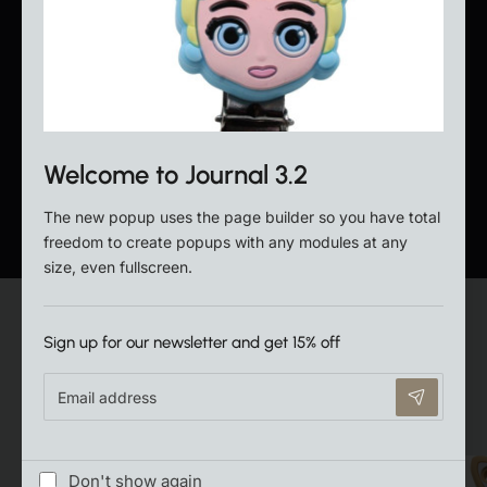
Seguici sui social e scopri le offerte esclusive dedicate
ai nostri follower.
Seguici
Welcome to Journal 3.2
The new popup uses the page builder so you have total
freedom to create popups with any modules at any
size, even fullscreen.
Sign up for our newsletter and get 15% off
Dal Blog
Email
address
abacom
6
8994
Don't show again