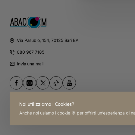
Via Pasubio, 154, 70125 Bari BA
080 967 7185
Invia una mail
Noi utilizziamo i Cookies?
Anche noi usiamo i cookie 🍪 per offrirti un’esperienza di 
Copyright ©
2026
, ABACOM | Created by
3A Sharing