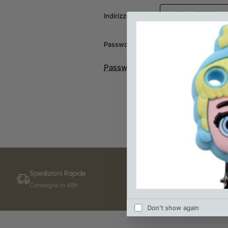
Indirizzo E-Mail
Password
Password Dimenticata
Accedi
Spedizioni Rapide
Pagamenti 
Consegna in 48h
Utilizziamo
Don't show again