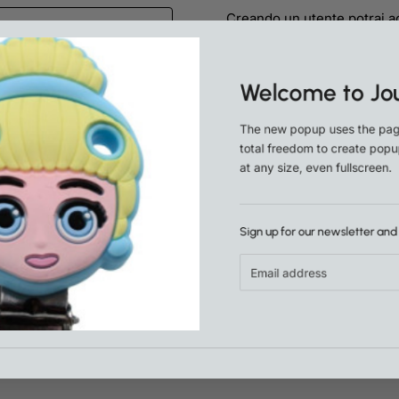
Creando un utente potrai a
controllare lo stato dei tuoi
fatti in precedenza.
Welcome to Jo
The new popup uses the p
total freedom to create p
at any size, even fullscreen
Sign up for our newsletter a
Email
address
Qualità Certificata
Sicuri
I materiali utilizzati rispettano gli
 sistemi di pagamenti sicuri al 100%
qualità