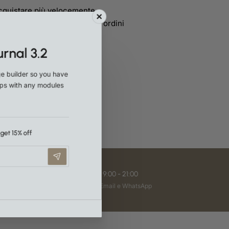
cquistare più velocemente,
 ordini e tenere traccia degli ordini
urnal 3.2
age builder so you have
opups with any modules
.
Continua
nd get 15% off
Assistenza 9:00 - 21:00
 standard di
Assistenza Email e WhatsApp