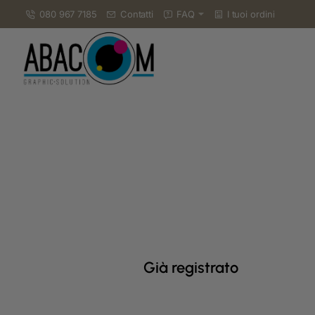
080 967 7185
Contatti
FAQ
I tuoi ordini
Già registrato